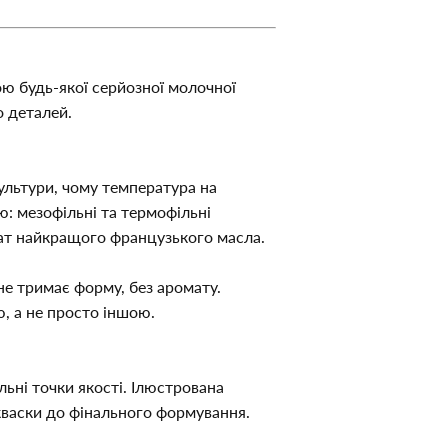
ою будь-якої серйозної молочної 
о деталей.
ультури, чому температура на 
: мезофільні та термофільні 
мат найкращого французького масла.
не тримає форму, без аромату. 
, а не просто іншою.
ьні точки якості. Ілюстрована 
кваски до фінального формування. 