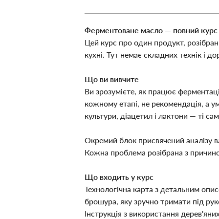
Ферментоване масло — повний курс
Цей курс про один продукт, розібран
кухні. Тут немає складних технік і д
Що ви вивчите
Ви зрозумієте, як працює ферментаці
кожному етапі, не рекомендація, а у
культури, діацетил і лактони — ті с
Окремий блок присвячений аналізу ва
Кожна проблема розібрана з причино
Що входить у курс
Технологічна карта з детальним описо
брошура, яку зручно тримати під рук
Інструкція з використання дерев'яни