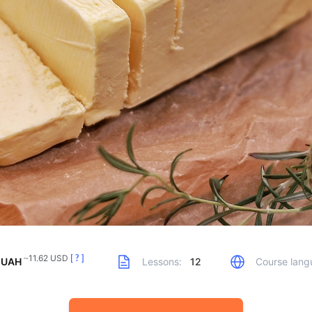
~11.62 USD
[ ? ]
 UAH
Lessons:
12
Course lang