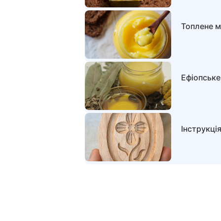
Топлене м
Ефіопське
Інструкці