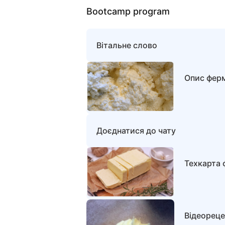
Bootcamp program
Вітальне слово
Опис фер
Доєднатися до чату
Техкарта 
Відеореце