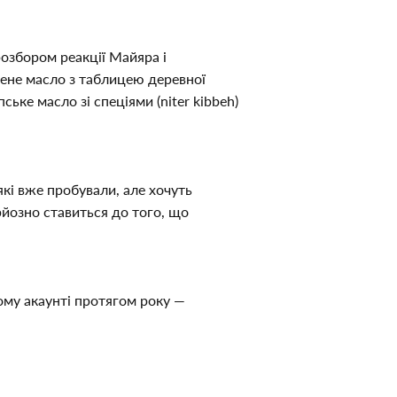
розбором реакції Майяра і 
чене масло з таблицею деревної 
ьке масло зі спеціями (niter kibbeh) 
кі вже пробували, але хочуть 
рйозно ставиться до того, що 
ому акаунті протягом року — 