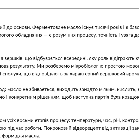
ий до основи. Ферментоване масло існує тисячі років і є баз
орогого обладнання — є розуміння процесу, точність і увага д
я вершків: що відбувається всередині, яку роль відіграють к
мова результату. Ми розберемо мікробіологію простою мовою
амі сполуки, що відповідають за характерний вершковий аро
д: масло не збивається, виходить занадто м'яким, кислить, 
ю і конкретним рішенням, щоб наступна партія була кращою
м усіх восьми етапів процесу: температури, час, pH, контрол
ою під час роботи. Покроковий відеорецепт від активації за
х форм для масла.