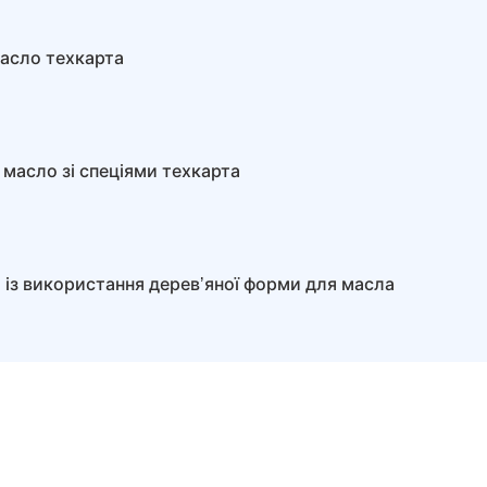
асло техкарта
 масло зі спеціями техкарта
я із використання деревʼяної форми для масла