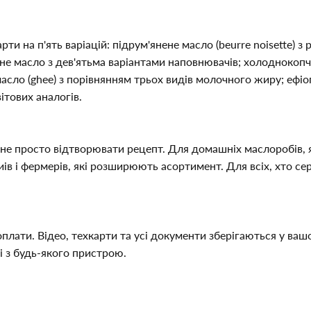
и на п'ять варіацій: підрум'янене масло (beurre noisette) з 
ане масло з дев'ятьма варіантами наповнювачів; холоднокоп
масло (ghee) з порівнянням трьох видів молочного жиру; ефіопс
ітових аналогів.
а не просто відтворювати рецепт. Для домашніх маслоробів, я
иів і фермерів, які розширюють асортимент. Для всіх, хто се
оплати. Відео, техкарти та усі документи зберігаються у ваш
і з будь-якого пристрою.