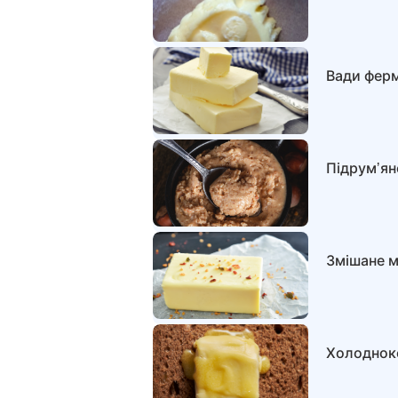
Вади фер
Підрумʼян
Змішане м
Холоднок