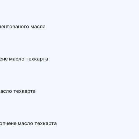
ментованого масла
ене масло техкарта
асло техкарта
опчене масло техкарта