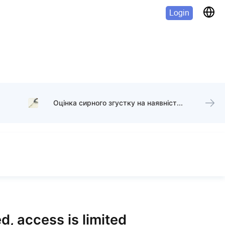
Login
Оцінка сирного згустку на наявність рівного розлому
d, access is limited