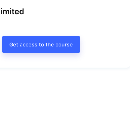
imited
Get access to the course
Портрет сиру Тет-де-Муан
Сир за технологією Тет-де-Муан