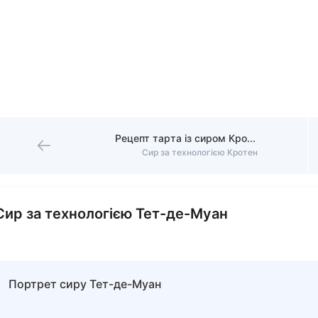
Рецепт тарта із сиром Кротен
Сир за технологією Кротен
Сир за технологією Тет-де-Муан
Портрет сиру Тет-де-Муан