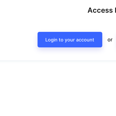
Access l
or
Login to your account
Рецепт тарта із сиром Кротен
Сир за технологією Кротен