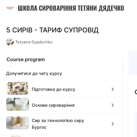
ШКОЛА СИРОВАРІННЯ ТЕТЯНИ ДЯДЕЧКО
5 СИРІВ - ТАРИФ СУПРОВІД
Tetyana Dyadechko
Course program
Долучитися до чату курсу
Підготовка до курсу
Необхідний інвентар
Основи сироваріння
Сир за технологією сиру
Закваски, пліснява та дріжджі курсу
Молоко як відправна точка в сироварінні
Бургос
Ферменти курсу
Бактерицидна фаза молока